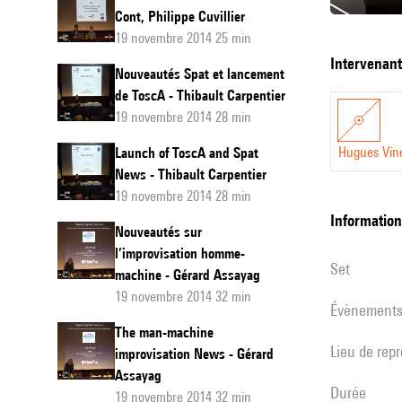
Cont, Philippe Cuvillier
19 novembre 2014 25 min
Overvi
intervenan
Nouveautés Spat et lancement
sur
de ToscA - Thibault Carpentier
les
19 novembre 2014 28 min
nouveau
Hugues Vin
Launch of ToscA and Spat
R&D
News - Thibault Carpentier
19 novembre 2014 28 min
informatio
Nouveautés sur
l’improvisation homme-
set
machine - Gérard Assayag
19 novembre 2014 32 min
évènement
The man-machine
Lieu de rep
improvisation News - Gérard
Assayag
durée
19 novembre 2014 32 min