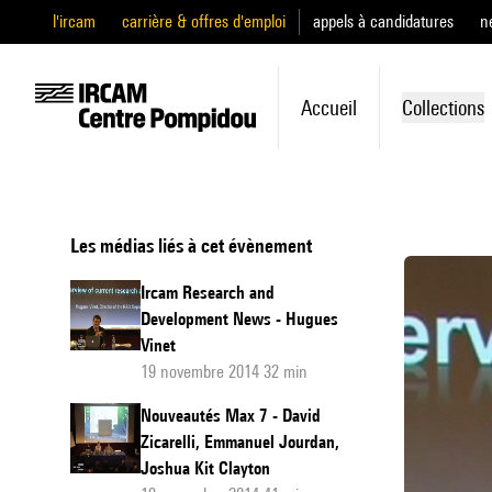
l'ircam
carrière & offres d'emploi
appels à candidatures
n
Accueil
Collections
Les médias liés à cet évènement
Ircam Research and
Development News - Hugues
Vinet
19 novembre 2014 32 min
Nouveautés Max 7 - David
Zicarelli, Emmanuel Jourdan,
Joshua Kit Clayton