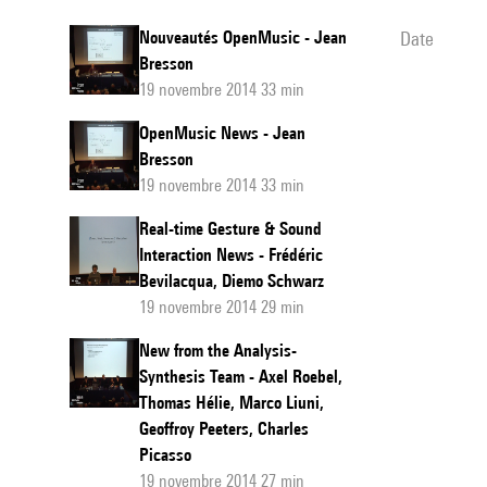
Nouveautés OpenMusic - Jean
date
Bresson
19 novembre 2014 33 min
OpenMusic News - Jean
Bresson
19 novembre 2014 33 min
Real-time Gesture & Sound
Interaction News - Frédéric
Bevilacqua, Diemo Schwarz
19 novembre 2014 29 min
New from the Analysis-
Synthesis Team - Axel Roebel,
Thomas Hélie, Marco Liuni,
Geoffroy Peeters, Charles
Picasso
19 novembre 2014 27 min