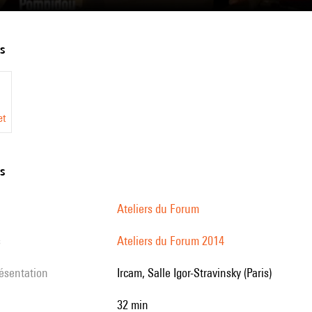
ew
ts
tés
et
ns
Ateliers du Forum
s
Ateliers du Forum 2014
résentation
Ircam, Salle Igor-Stravinsky (Paris)
32 min