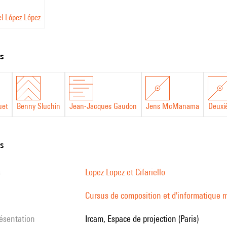
l López López
ts
uet
Benny Sluchin
Jean-Jacques Gaudon
Jens McManama
Deuxi
ns
s
Lopez Lopez et Cifariello
Cursus de composition et d'informatique m
résentation
Ircam, Espace de projection (Paris)