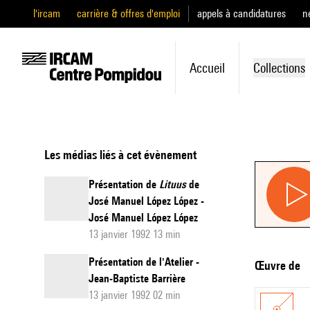
l'ircam
carrière & offres d'emploi
appels à candidatures
n
Accueil
Collections
Les médias liés à cet évènement
Présentation de
Lituus
de
José Manuel López López -
José Manuel López López
13 janvier 1992 13 min
Présentation de l'Atelier -
Œuvre de
Jean-Baptiste Barrière
13 janvier 1992 02 min