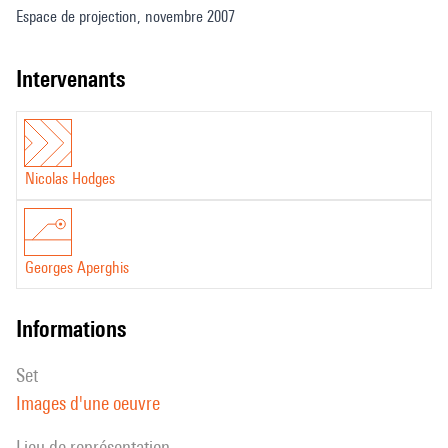
Espace de projection, novembre 2007
intervenants
Nicolas Hodges
Georges Aperghis
informations
set
Images d'une oeuvre
Lieu de représentation