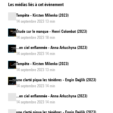
Les médias liés à cet évènement
catastrophes
Tempête - Kirsten Milenko (2023)
14 septembre 2023 13 min
Étude sur le manque - Henri Colombat (2023)
14 septembre 2023 18 min
...en ciel enflammée - Anna Arkushyna (2023)
14 septembre 2023 14 min
Tempête - Kirsten Milenko (2023)
14 septembre 2023 13 min
une clarté piqua les ténèbres - Engin Dağlik (2023)
14 septembre 2023 14 min
...en ciel enflammée - Anna Arkushyna (2023)
14 septembre 2023 14 min
une clarté piqua les ténèbres - Engin Dağlik (2023)