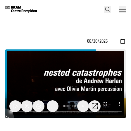
0:00
/
0:00
1x
nested