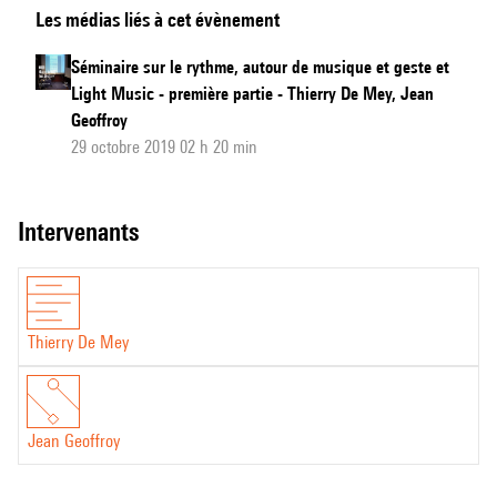
Les médias liés à cet évènement
sur
le
Séminaire sur le rythme, autour de musique et geste et
rythme,
Light Music - première partie - Thierry De Mey, Jean
autour
Geoffroy
de
29 octobre 2019 02 h 20 min
musique
et
intervenants
geste
et
Light
Music
Thierry De Mey
-
deuxième
partie
Jean Geoffroy