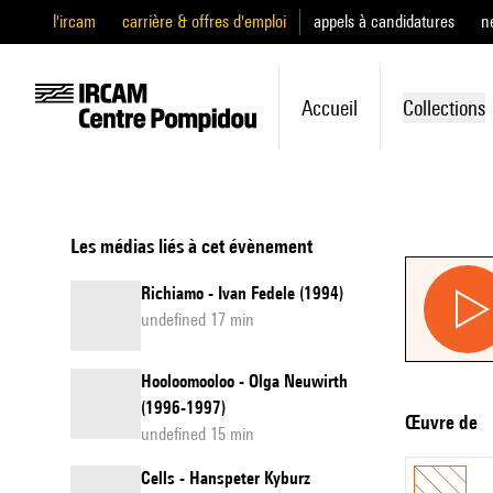
l'ircam
carrière & offres d'emploi
appels à candidatures
n
Accueil
Collections
Les médias liés à cet évènement
Richiamo - Ivan Fedele (1994)
undefined 17 min
Hooloomooloo - Olga Neuwirth
(1996-1997)
Œuvre de
undefined 15 min
Cells - Hanspeter Kyburz