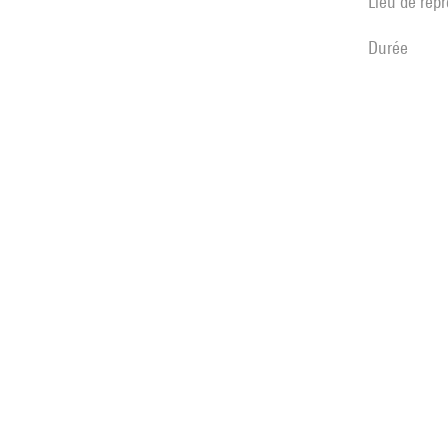
Lieu de rep
durée