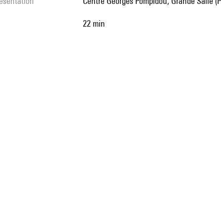
résentation
Centre Georges Pompidou, Grande Salle (P
22 min