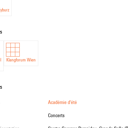
yburz
ts
l
Klangforum Wien
ns
s
Académie d'été
Concerts