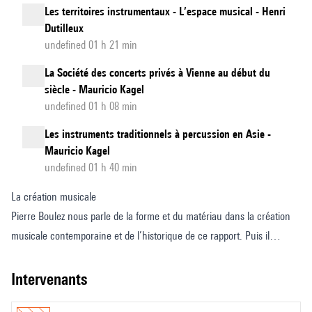
Les territoires instrumentaux - L’espace musical - Henri
Dutilleux
undefined 01 h 21 min
La Société des concerts privés à Vienne au début du
siècle - Mauricio Kagel
undefined 01 h 08 min
Les instruments traditionnels à percussion en Asie -
Mauricio Kagel
undefined 01 h 40 min
La création musicale
Pierre Boulez nous parle de la forme et du matériau dans la création
musicale contemporaine et de l’historique de ce rapport. Puis il
s’attarde sur la forme en tant que véhicule du sentiment et sur la
transmission du créateur vers l’auditeur. Enfin il envisage la culture
intervenants
comme un conditionnement.