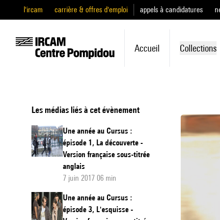
l'ircam
carrière & offres d'emploi
appels à candidatures
n
Accueil
Collections
Les médias liés à cet évènement
Une année au Cursus :
épisode 1, La découverte -
Version française sous-titrée
anglais
7 juin 2017 06 min
Une année au Cursus :
épisode 3, L'esquisse -