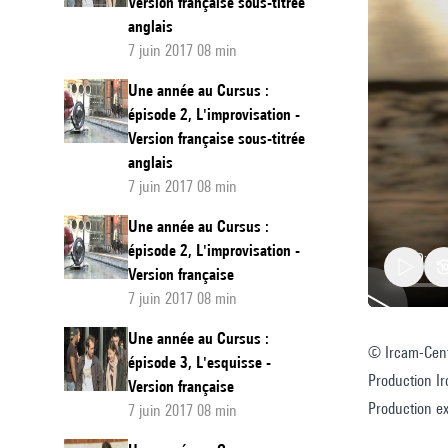
Version française sous-titrée
anglais
7 juin 2017 08 min
Une année au Cursus :
épisode 2, L'improvisation -
Version française sous-titrée
anglais
7 juin 2017 08 min
Une année au Cursus :
épisode 2, L'improvisation -
Version française
7 juin 2017 08 min
Une année au Cursus :
© Ircam-Cent
Une
épisode 3, L'esquisse -
Production I
année
Version française
Production ex
7 juin 2017 08 min
au
Cursus