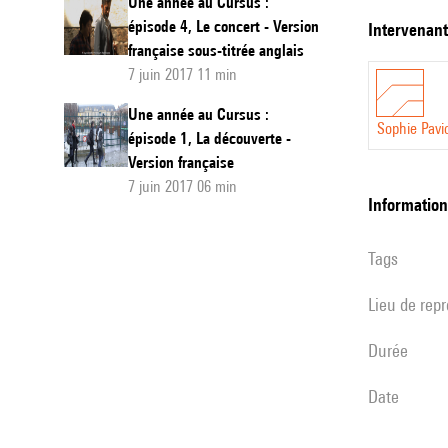
Une année au Cursus :
:
épisode 4, Le concert - Version
intervenan
française sous-titrée anglais
épisode
7 juin 2017 11 min
4,
Une année au Cursus :
Le
Sophie Pavi
épisode 1, La découverte -
concert
Version française
-
7 juin 2017 06 min
informatio
Version
français
Tags
Lieu de rep
durée
date