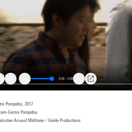
0:00
/
0:00
1x
re Pompidou, 2017.
rcam-Centre Pompidou
écutive Arnaud Méthivier / Gisèle Productions