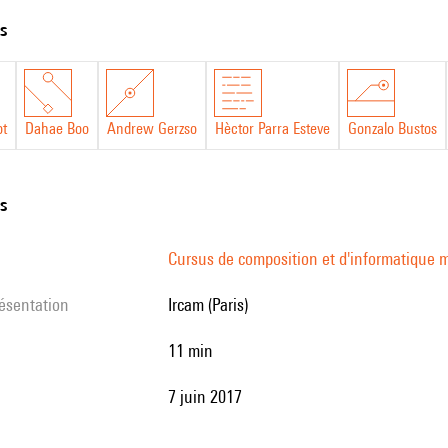
ts
ot
Dahae Boo
Andrew Gerzso
Hèctor Parra Esteve
Gonzalo Bustos
ns
e
Cursus de composition et d'informatique m
résentation
Ircam (Paris)
11 min
7 juin 2017