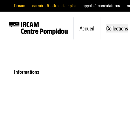
l'ircam
carrière & offres d'emploi
appels à candidatures
n
Accueil
Collections
informations