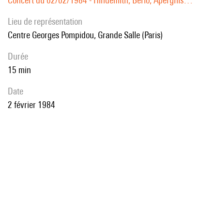
Concert du 02/02/1984 - Hindemith, Berio, Aperghis…
Lieu de représentation
Centre Georges Pompidou, Grande Salle (Paris)
durée
15 min
date
2 février 1984