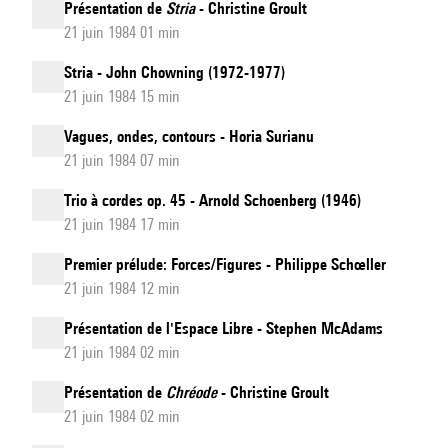
Présentation de
Stria
- Christine Groult
21 juin 1984 01 min
Stria - John Chowning (1972-1977)
21 juin 1984 15 min
Vagues, ondes, contours - Horia Surianu
21 juin 1984 07 min
Trio à cordes op. 45 - Arnold Schoenberg (1946)
21 juin 1984 17 min
Premier prélude: Forces/Figures - Philippe Schœller
21 juin 1984 12 min
Présentation de l'Espace Libre - Stephen McAdams
21 juin 1984 02 min
Présentation de
Chréode
- Christine Groult
21 juin 1984 02 min