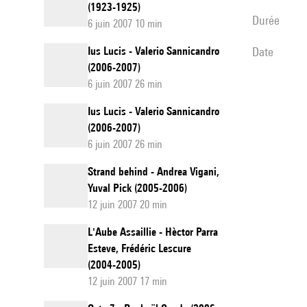
(1923-1925)
durée
6 juin 2007 10 min
Ius Lucis - Valerio Sannicandro
date
(2006-2007)
6 juin 2007 26 min
Ius Lucis - Valerio Sannicandro
(2006-2007)
6 juin 2007 26 min
Strand behind - Andrea Vigani,
Yuval Pick (2005-2006)
12 juin 2007 20 min
L'Aube Assaillie - Hèctor Parra
Esteve, Frédéric Lescure
(2004-2005)
12 juin 2007 17 min