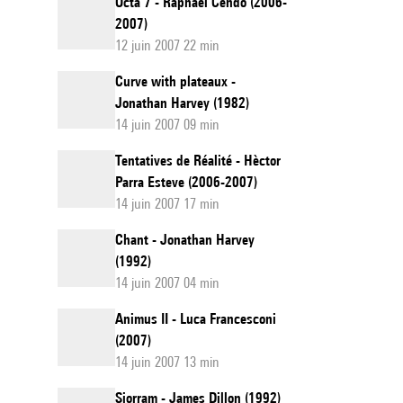
Octa 7 - Raphaël Cendo (2006-
2007)
12 juin 2007 22 min
Curve with plateaux -
Jonathan Harvey (1982)
14 juin 2007 09 min
Tentatives de Réalité - Hèctor
Parra Esteve (2006-2007)
14 juin 2007 17 min
Chant - Jonathan Harvey
(1992)
14 juin 2007 04 min
Animus II - Luca Francesconi
(2007)
14 juin 2007 13 min
Siorram - James Dillon (1992)