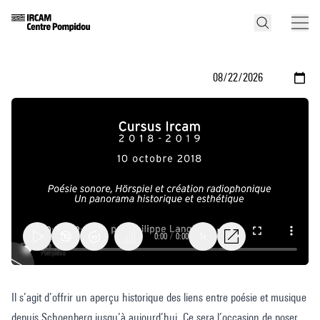
0:00
/
0:00
1x
Poésie
Il s’agit d’offrir un aperçu historique des liens entre poésie et musique
sonore,
depuis Schoenberg jusqu’à aujourd’hui. Ce sera l’occasion de poser