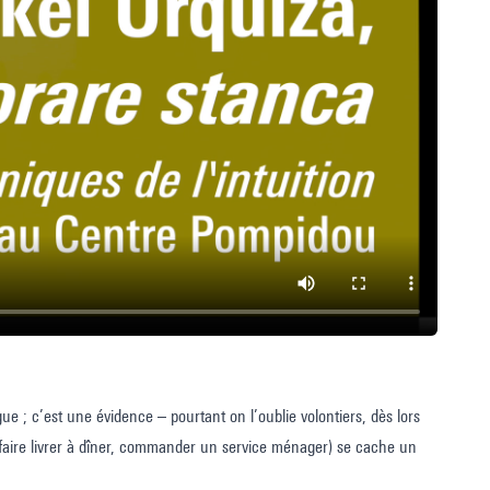
ue ; c’est une évidence – pourtant on l’oublie volontiers, dès lors
e faire livrer à dîner, commander un service ménager) se cache un