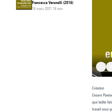
Francesca Verunelli (2016)
18 mars 2021 18 min
Création
Lavorar
Cesare Pavese
stanca
que ladite fa
travail sous-