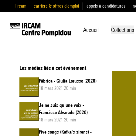
l'ircam
carrière & offres d'emploi
appels à candidatures
n
Accueil
Collections
Les médias liés à cet évènement
Făbrĭca - Giulia Lorusso (2020)
18 mars 2021 20 min
Je ne suis qu'une voix -
Francisco Alvarado (2020)
18 mars 2021 20 min
Five songs (Kafka's sirens) -