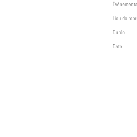
évènement
Lieu de rep
durée
date