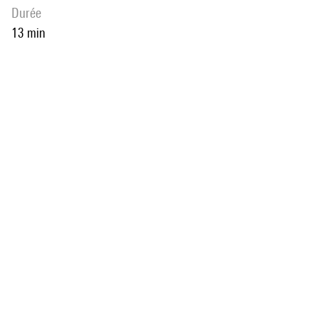
durée
13 min