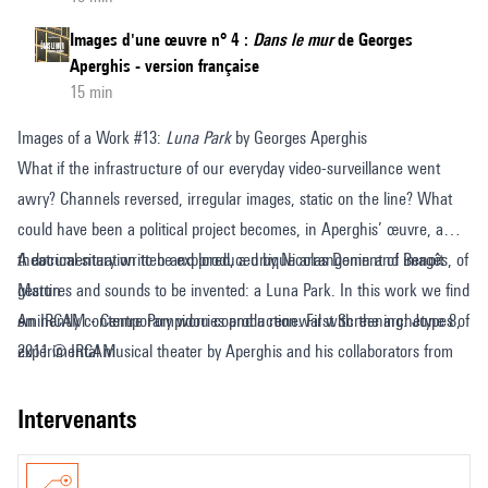
Images d'une œuvre n° 4 :
Dans le mur
de Georges
Aperghis - version française
15 min
Images of a Work #13:
Luna Park
by Georges Aperghis
What if the infrastructure of our everyday video-surveillance went
awry? Channels reversed, irregular images, static on the line? What
could have been a political project becomes, in Aperghis’ œuvre, a
theatrical situation to be explored, a unique arrangement of images, of
A documentary written and produced by Nicolas Donin and Benoît
gestures and sounds to be invented: a Luna Park. In this work we find
Martin
eminently contemporary worries and a renewal with the archetypes of
An IRCAM - Centre Pompidou coproduction. First Screening: June 8,
experimental musical theater by Aperghis and his collaborators from
2011 © IRCAM
the 1970s. To fully understand this work, you can follow the different
steps of the creation of the performance, discover the experiments
intervenants
carried out in the studio, and take a look at a few of Aperghis’ major
performances…