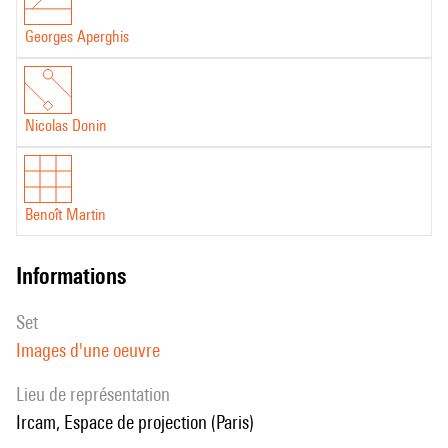
Georges Aperghis
Nicolas Donin
Benoît Martin
informations
set
Images d'une oeuvre
Lieu de représentation
Ircam, Espace de projection (Paris)