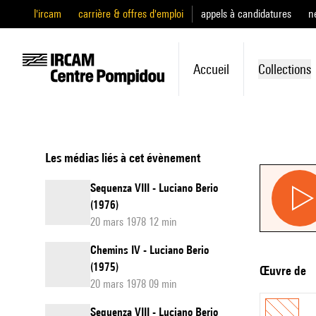
l'ircam
carrière & offres d'emploi
appels à candidatures
n
Accueil
Collections
Les médias liés à cet évènement
Sequenza VIII - Luciano Berio
(1976)
20 mars 1978 12 min
Chemins IV - Luciano Berio
(1975)
Œuvre de
20 mars 1978 09 min
Sequenza VIII - Luciano Berio