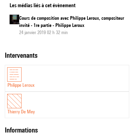
Les médias liés à cet évènement
de
composition
Cours de composition avec Philippe Leroux, compositeur
avec
invité - 1re partie - Philippe Leroux
Philippe
24 janvier 2019 02 h 32 min
Leroux,
compositeur
intervenants
invité
-
2e
partie
Philippe Leroux
Thierry De Mey
informations