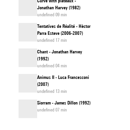
Curve with plateaux -
Jonathan Harvey (1982)
undefined 09 min
Tentatives de Réalité - Hèctor
Parra Esteve (2006-2007)
undefined 17 min
Chant - Jonathan Harvey
(1992)
undefined 04 min
Animus II - Luca Francesconi
(2007)
undefined 13 min
Siorram - James Dillon (1992)
undefined 07 min