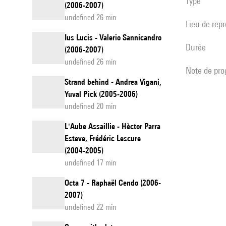
Type
(2006-2007)
undefined 26 min
Lieu de rep
Ius Lucis - Valerio Sannicandro
durée
(2006-2007)
undefined 26 min
note de p
Strand behind - Andrea Vigani,
Yuval Pick (2005-2006)
undefined 20 min
L'Aube Assaillie - Hèctor Parra
Esteve, Frédéric Lescure
(2004-2005)
undefined 17 min
Octa 7 - Raphaël Cendo (2006-
2007)
undefined 22 min