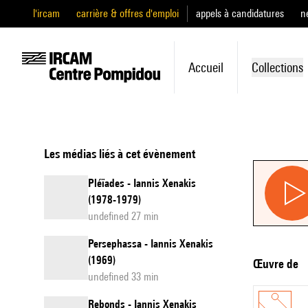
l'ircam
carrière & offres d'emploi
appels à candidatures
n
Accueil
Collections
Les médias liés à cet évènement
Pléïades - Iannis Xenakis
(1978-1979)
undefined 27 min
Persephassa - Iannis Xenakis
(1969)
Œuvre de
undefined 33 min
Rebonds - Iannis Xenakis