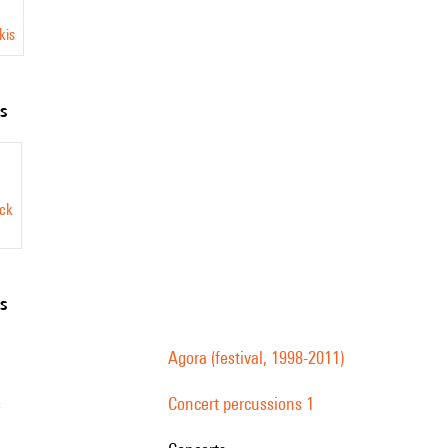
kis
ts
ick
ns
Agora (festival, 1998-2011)
s
Concert percussions 1