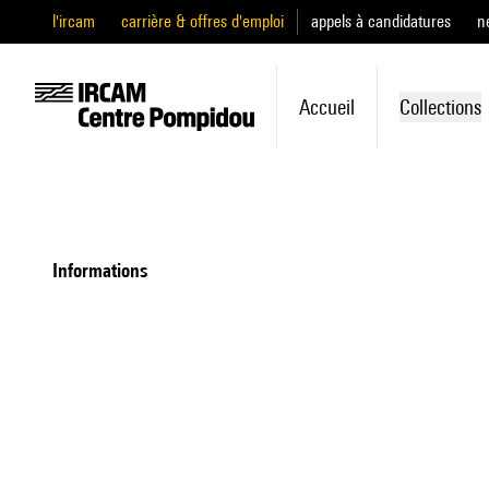
l'ircam
carrière & offres d'emploi
appels à candidatures
n
Accueil
Collections
informations