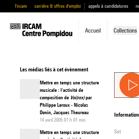
l'ircam
carrière & offres d'emploi
appels à candidatures
n
Accueil
Collections
Les médias liés à cet évènement
Mettre en temps une structure
musicale : l'activité de
composition de
Voi(rex)
par
Philippe Leroux - Nicolas
Donin, Jacques Theureau
informatio
14 avril 2005 01 h 01 min
set
Mettre en temps une structure