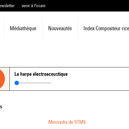
ewsletter
venir à l'ircam
Médiathèque
Nouveautés
Index Compositeur·ric
La harpe électroacoustique
ns
Mercredis de STMS