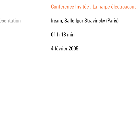
s
Conférence Invitée : La harpe électroacou
résentation
Ircam, Salle Igor-Stravinsky (Paris)
01 h 18 min
4 février 2005