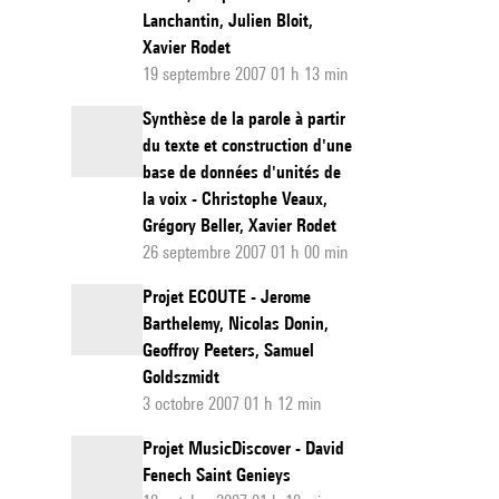
Lanchantin, Julien Bloit,
Xavier Rodet
19 septembre 2007 01 h 13 min
Synthèse de la parole à partir
du texte et construction d'une
base de données d'unités de
la voix - Christophe Veaux,
Grégory Beller, Xavier Rodet
26 septembre 2007 01 h 00 min
Projet ECOUTE - Jerome
Barthelemy, Nicolas Donin,
Geoffroy Peeters, Samuel
Goldszmidt
3 octobre 2007 01 h 12 min
Projet MusicDiscover - David
Fenech Saint Genieys