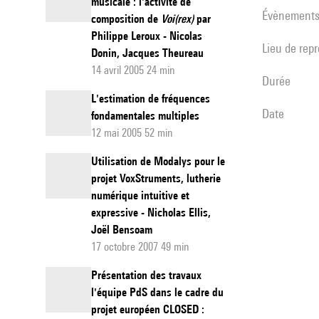
musicale : l'activité de
évènement
composition de
Voi(rex)
par
Philippe Leroux - Nicolas
Lieu de rep
Donin, Jacques Theureau
14 avril 2005 24 min
durée
L'estimation de fréquences
date
fondamentales multiples
12 mai 2005 52 min
Utilisation de Modalys pour le
projet VoxStruments, lutherie
numérique intuitive et
expressive - Nicholas Ellis,
Joël Bensoam
17 octobre 2007 49 min
Présentation des travaux
l'équipe PdS dans le cadre du
projet européen CLOSED :