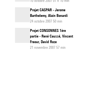
10 octobre 2007 01 h 10 min
Projet CASPAR - Jerome
Barthelemy, Alain Bonardi
24 octobre 2007 50 min
Projet CONSONNES 1ère
partie - René Caussé, Vincent
Freour, David Roze
21 novembre 2007 57 min