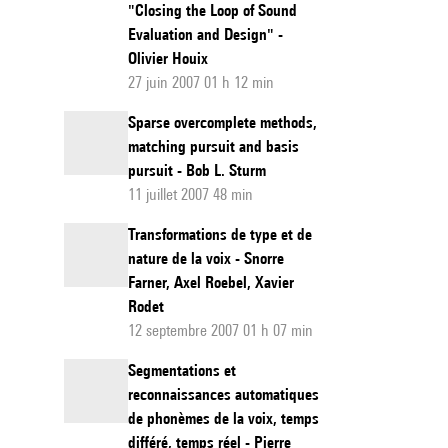
"Closing the Loop of Sound
Evaluation and Design" -
Olivier Houix
27 juin 2007 01 h 12 min
Sparse overcomplete methods,
matching pursuit and basis
pursuit - Bob L. Sturm
11 juillet 2007 48 min
Transformations de type et de
nature de la voix - Snorre
Farner, Axel Roebel, Xavier
Rodet
12 septembre 2007 01 h 07 min
Segmentations et
reconnaissances automatiques
de phonèmes de la voix, temps
différé, temps réel - Pierre