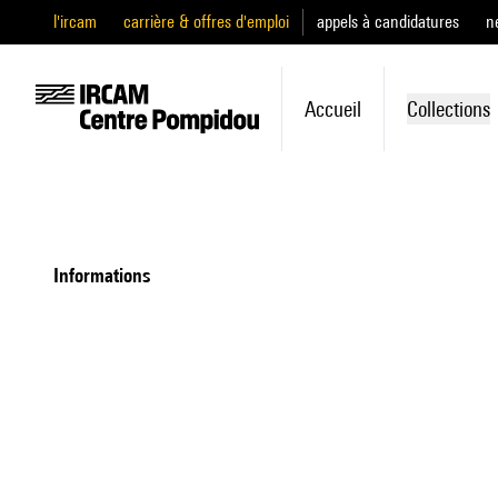
l'ircam
carrière & offres d'emploi
appels à candidatures
n
Accueil
Collections
informations