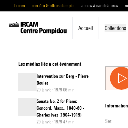
l'ircam
carrière & offres d'emploi
appels à candidatures
n
Accueil
Collections
Les médias liés à cet évènement
Intervention sur Berg - Pierre
Boulez
29 janvier 1979 06 min
Sonata No. 2 for Piano:
informatio
Concord, Mass., 1840-60 -
Charles Ives (1904-1919)
set
29 janvier 1979 47 min