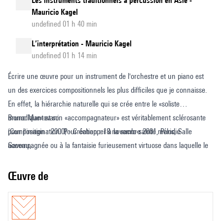
Les instruments traditionnels à percussion en Asie -
Mauricio Kagel
undefined 01 h 40 min
L’interprétation - Mauricio Kagel
undefined 01 h 14 min
Écrire une œuvre pour un instrument de l'orchestre et un piano est
un des exercices compositionnels les plus difficiles que je connaisse.
En effet, la hiérarchie naturelle qui se crée entre le «soliste
monodique» et son «accompagnateur» est véritablement sclérosante
Bruno Mantovani.
pour l'imagination. Pour échapper à la sacro-sainte mélodie
(Composition : 2000) - Création : 18 novembre 2001, Paris, Salle
accompagnée ou à la fantaisie furieusement virtuose dans laquelle le
Gaveau,
piano ne fonctionne que comme moteur rythmique, il faut concevoir
par Alexis Kossenko, flûte et Reiko Hozu, piano -
les deux instruments comme une seule entité, comme un révélateur
Commande : Concours internationaux de la Ville de Paris et Musique
Œuvre de
unique de la nature de l'idée musicale. Mais dans le cas présent, il
Nouvelle en Liberté
m'était impossible de mettre systématiquement sur un pied d'égalité la
flûte et le piano, dans la mesure où l'œuvre que je devais écrire à la