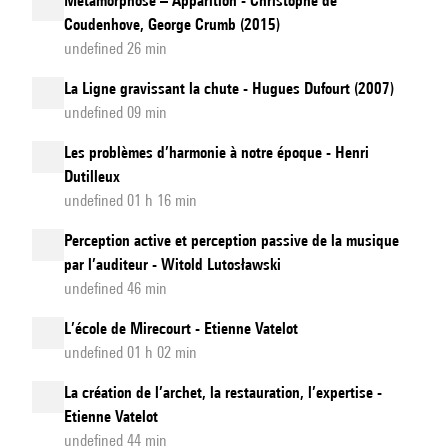
Métamorphose – Apparition - Christophe de
Coudenhove, George Crumb (2015)
undefined 26 min
La Ligne gravissant la chute - Hugues Dufourt (2007)
undefined 09 min
Les problèmes d’harmonie à notre époque - Henri
Dutilleux
undefined 01 h 16 min
Perception active et perception passive de la musique
par l’auditeur - Witold Lutosławski
undefined 46 min
L’école de Mirecourt - Etienne Vatelot
undefined 01 h 02 min
La création de l’archet, la restauration, l’expertise -
Etienne Vatelot
undefined 44 min