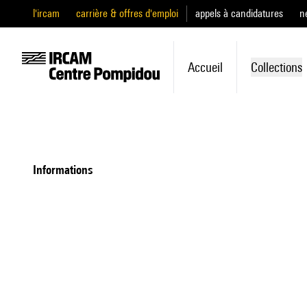
l'ircam
carrière & offres d'emploi
appels à candidatures
n
Accueil
Collections
informations