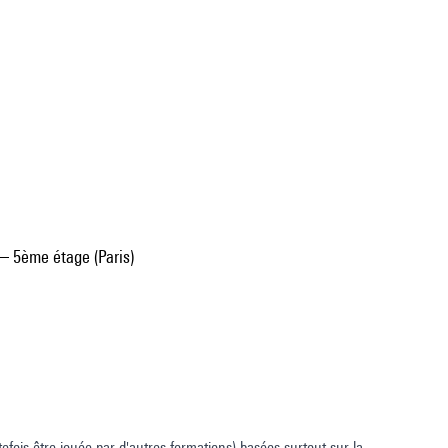
– 5ème étage (Paris)
fois être jouée par d'autres formations) basées surtout sur la