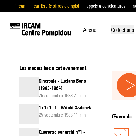
l'ircam
carrière & offres d'emploi
appels à candidatures
n
Accueil
Collections
Les médias liés à cet évènement
Sincronie - Luciano Berio
(1963-1964)
25 septembre 1983 21 min
1+1+1+1 - Witold Szalonek
25 septembre 1983 11 min
Œuvre de
Quartetto per archi n°1 -