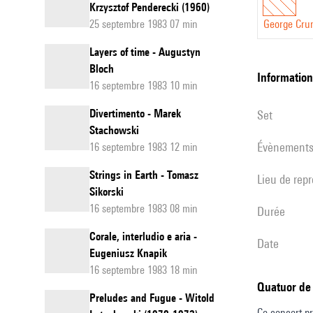
Krzysztof Penderecki (1960)
25 septembre 1983 07 min
George Cru
Layers of time - Augustyn
Bloch
informatio
16 septembre 1983 10 min
Divertimento - Marek
set
Stachowski
évènement
16 septembre 1983 12 min
Strings in Earth - Tomasz
Lieu de rep
Sikorski
16 septembre 1983 08 min
durée
Corale, interludio e aria -
date
Eugeniusz Knapik
16 septembre 1983 18 min
Quatuor de
Preludes and Fugue - Witold
Ce concert pr