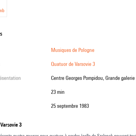
mb
ns
Musiques de Pologne
s
Quatuor de Varsovie 3
résentation
Centre Georges Pompidou, Grande galerie 
23 min
25 septembre 1983
 Varsovie 3
ésente quatre œuvres pour quatuor à cordes (celle de Szalonek pouvant toute