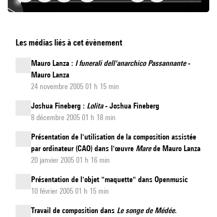
Luna
Les médias liés à cet évènement
Park
Mauro Lanza :
I funerali dell'anarchico Passannante
-
Mauro Lanza
24 novembre 2005 01 h 15 min
Joshua Fineberg :
Lolita
- Joshua Fineberg
8 décembre 2005 01 h 18 min
Présentation de l'utilisation de la composition assistée
par ordinateur (CAO) dans l'œuvre
Mare
de Mauro Lanza
20 janvier 2005 01 h 16 min
Présentation de l'objet "maquette" dans Openmusic
10 février 2005 01 h 15 min
Travail de composition dans
Le songe de Médée
.