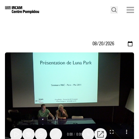
0:00
/
0:00
1x