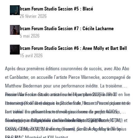
Ircam Forum Studio Session #5 : Blasé
26 février 2026
Ircam Forum Studio Session #7 : Cécile Lacharme
5 mai 2026
Ircam Forum Studio Session #6 : Anee Molly et Bart Bell
15 avril 2026
Après deux premières éditions couronnées de succès, avec Abo Abo
et Canblaster, on accueille l’artiste Pierce Warnecke, accompagné de
Matthew Biederman pour une performance inédite. La troisième
session du Forum Studio aura lieu le 14 octobre 2025 à 19h00 en live
Pierce Warnecke est un artiste numérique pluridisciplinaire à
streaming (YouTube) depuis le Studio 5 de l'Ircam. Pierce présentera
l'intersection de la musique expérimentale, des arts numériques et de
son travail en utilisant les technologies issues du projet ACIDS,
l'art vidéo. Il a présenté son travail sous forme de performances,
développé par l’équipe de recherche Analyse/Synthèse.
concerts et installations à des événements tels queMutek, CTM,
Sa musique a été publiée sur les labels Raster (DE), Room40 (AU) et
SXSW, GRM, ZKM, ManiFeste (Ircam), Sonic Acts, Martin Gropius
Contour Editions (US). Il est représenté par Disk Agency à Berlin.
Bau, MAC Montréal et KW Institut...
I.R.R.R.I.