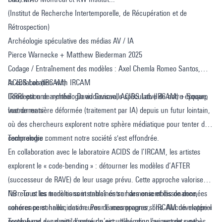
(Institut de Recherche Intertemporelle, de Récupération et de
Rétrospection)
Archéologie spéculative des médias AV / IA
Pierce Warnecke + Matthew Biederman 2025
Codage / Entraînement des modèles : Axel Chemla Romeo Santos,
ACIDS Lab (IRCAM)
In collaboration with IRCAM
Conception de synthé : David Genova, ACIDS Lab (IRCAM) + Squarp
IRRRI est une archéologie audiovisuelle spéculative de notre époque,
Instruments
vue de manière déformée (traitement par IA) depuis un futur lointain,
où des chercheurs explorent notre sphère médiatique pour tenter de
comprendre comment notre société s'est effondrée.
Technologie :
En collaboration avec le laboratoire ACIDS de l’IRCAM, les artistes
explorent le « code-bending » : détourner les modèles d’AFTER
(successeur de RAVE) de leur usage prévu. Cette approche valorise
l’erreur et les transitions instables entre harmonie et dissonance,
NB : Tous les modèles sont entraînés sur des ensembles de données
cohérence et hallucination. Pour l’accompagner, l’IRCAM développe «
sonores personnels, des heures de mes propres sons. Aucun matériel
Torch-bend », un outil inspiré du circuit-bending qui permet une «
protégé par des droits d’auteur n’est utilisé pour l’aspect de synthèse