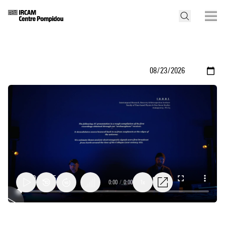
0:00
/
0:00
1x
Ircam