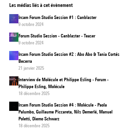
Les médias liés à cet évènement
Forum
Studio
Ircam Forum Studio Session #1 : Canblaster
Session
9 octobre 2024
#3 :
Forum Studio Session - Canblaster - Teaser
Pierce
9 octobre 2024
Warnecke
&
Ircam Forum Studio Session #2 : Abo Abo & Tania Cortés
Becerra
Matthew
21 janvier 2025
Biederman
Interview de Molécule et Philippe Esling - Forum -
Philippe Esling, Molécule
18 décembre 2025
Ircam Forum Studio Session #4 : Molécule - Paola
Palumbo, Guillaume Piccareta, Nils Demerlé, Manuel
Poletti, Diemo Schwarz
18 décembre 2025