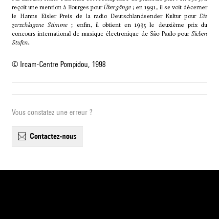
reçoit une mention à Bourges pour
Übergänge
; en 1991, il se voit décerner
le Hanns Eisler Preis de la radio Deutschlandsender Kultur pour
Die
zerschlagene Stimme
; enfin, il obtient en 1995 le deuxième prix du
concours international de musique électronique de São Paulo pour
Sieben
Stufen
.
© Ircam-Centre Pompidou, 1998
Vous constatez une erreur ?
contactez-nous