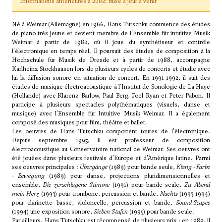
Informations antérieures à 2002: mise à jour à venir
Né à Weimar (Allemagne) en 1966, Hans Tutschku commence des études
de piano très jeune et devient membre de l'Ensemble für intuitive Musik
Weimar à partir de 1982, où il joue du synthétiseur et contrôle
l'électronique en temps réel. Il poursuit des études de composition à la
Hochschule für Musik de Dresde et à partir de 1988, accompagne
Karlheinz Stockhausen lors de plusieurs cycles de concerts et étudie avec
lui la diffusion sonore en situation de concert. En 1991-1992, il suit des
études de musique électroacoustique à l'Institut de Sonologie de La Haye
(Hollande) avec
Klarenz Barlow
, Paul Berg, Joel Ryan et Peter Pabon. Il
participe à plusieurs spectacles polythématiques (visuels, danse et
musique) avec l'Ensemble für Intuitive Musik Weimar. Il a également
composé des musiques pour film, théâtre et ballet.
Les oeuvres de Hans Tutschku comportent toutes de l'électronique.
Depuis septembre 1995, il est professeur de composition
électroacoustique au Conservatoire national de Weimar. Ses oeuvres ont
été jouées dans plusieurs festivals d'Europe et d'Amérique latine. Parmi
ses oeuvres principales :
Übergänge
(1989) pour bande seule,
Klang - Farbe
- Bewegung
(1989) pour danse, projections pluridimensionnelles et
ensemble,
Die zerschlagene Stimme
(1991) pour bande seule,
Zu Abend
mein Herz
(1993) pour trombone, percussion et bande,
Nachts
(1993-1994)
pour clarinette basse, violoncelle, percussion et bande,
Sound-Scapes
(1994) une exposition sonore,
Sieben Stufen
(1995) pour bande seule.
Par ailleurs, Hans Tutschku est récompensé de plusieurs prix : en 1989, il