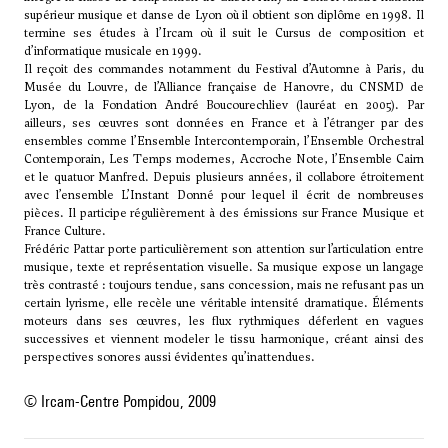
supérieur musique et danse de Lyon où il obtient son diplôme en 1998. Il
termine ses études à l’Ircam où il suit le Cursus de composition et
d’informatique musicale en 1999.
Il reçoit des commandes notamment du Festival d’Automne à Paris, du
Musée du Louvre, de l’Alliance française de Hanovre, du CNSMD de
Lyon, de la Fondation André Boucourechliev (lauréat en 2005). Par
ailleurs, ses œuvres sont données en France et à l’étranger par des
ensembles comme l’Ensemble Intercontemporain, l’Ensemble Orchestral
Contemporain, Les Temps modernes, Accroche Note, l’Ensemble Cairn
et le quatuor Manfred. Depuis plusieurs années, il collabore étroitement
avec l’ensemble L’Instant Donné pour lequel il écrit de nombreuses
pièces. Il participe régulièrement à des émissions sur France Musique et
France Culture.
Frédéric Pattar porte particulièrement son attention sur l’articulation entre
musique, texte et représentation visuelle. Sa musique expose un langage
très contrasté : toujours tendue, sans concession, mais ne refusant pas un
certain lyrisme, elle recèle une véritable intensité dramatique. Éléments
moteurs dans ses œuvres, les flux rythmiques déferlent en vagues
successives et viennent modeler le tissu harmonique, créant ainsi des
perspectives sonores aussi évidentes qu’inattendues.
© Ircam-Centre Pompidou, 2009