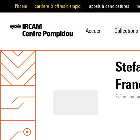
l'ircam
carrière & offres d'emploi
appels à candidatures
n
Accueil
Collections
Stef
Fran
Évènement c