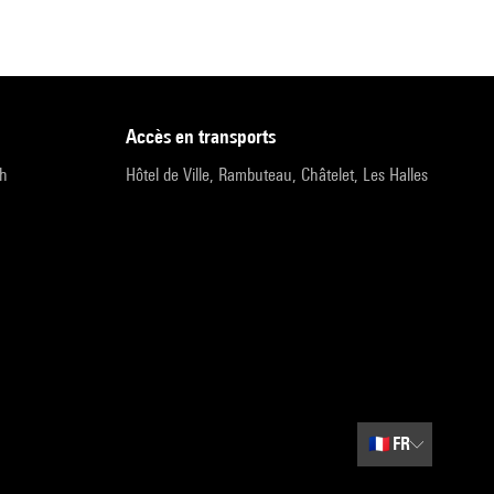
accès en transports
9h
Hôtel de Ville, Rambuteau, Châtelet, Les Halles
🇫🇷
FR