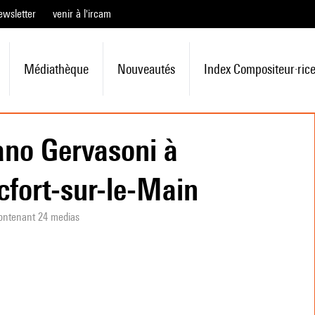
ewsletter
venir à l'ircam
Médiathèque
Nouveautés
Index Compositeur·ric
ano Gervasoni à
cfort-sur-le-Main
ontenant 24 medias