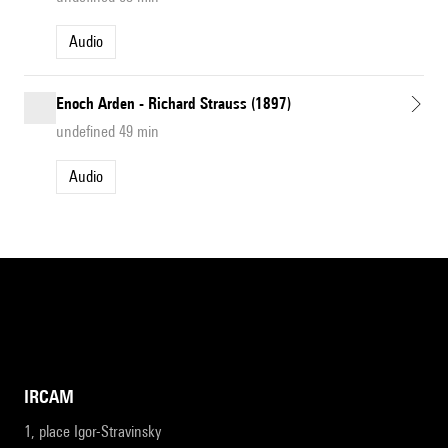
Audio
Enoch Arden - Richard Strauss (1897)
undefined 49 min
Audio
IRCAM
1, place Igor-Stravinsky