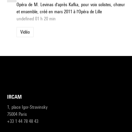
Opéra de M. Levinas d'après Kafka, pour voix solistes, chœur
et ensemble, créé en mars 2011 à l'Opéra de Lille
undefined 01 h 20 min
Vidéo
IRCAM
1, place Igor-Stravinsky
75004 Paris
+33 1 44 78 48 43