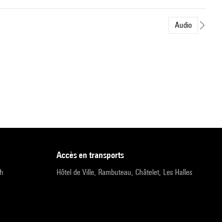
Audio
accès en transports
9h
Hôtel de Ville, Rambuteau, Châtelet, Les Halles