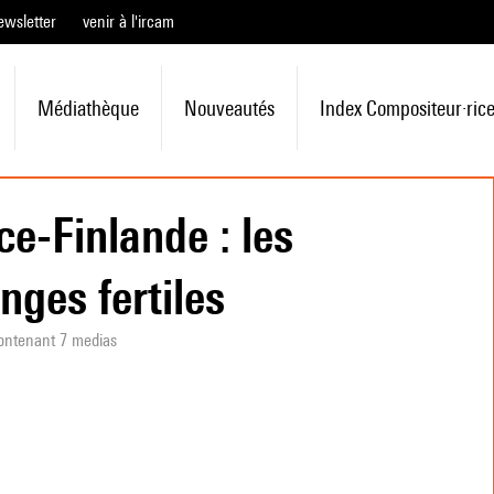
ewsletter
venir à l'ircam
Médiathèque
Nouveautés
Index Compositeur·ric
ce-Finlande : les
nges fertiles
ontenant 7 medias