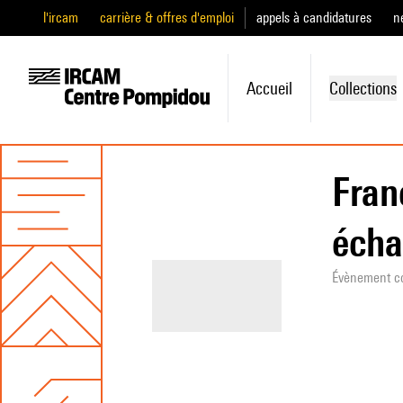
l'ircam
carrière & offres d'emploi
appels à candidatures
n
Accueil
Collections
Fran
écha
Évènement c