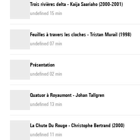
Trois rivières delta - Kaija Saariaho (2000-2001)
undefined 15 min
Feuilles à travers les cloches - Tristan Murail (1998)
undefined 07 min
Présentation
undefined 02 min
Quatuor à Royaumont - Johan Tallgren
undefined 13 min
La Chute Du Rouge - Christophe Bertrand (2000)
undefined 11 min