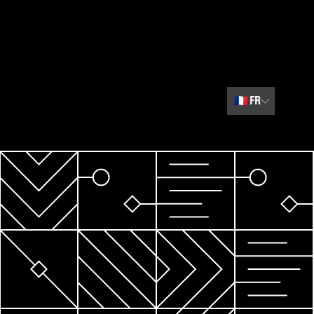
🇫🇷
FR