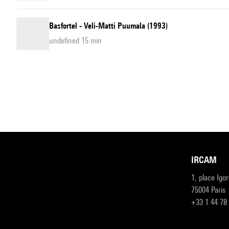
Basfortel - Veli-Matti Puumala (1993)
undefined 15 min
IRCAM
1, place Igo
75004 Paris
+33 1 44 78