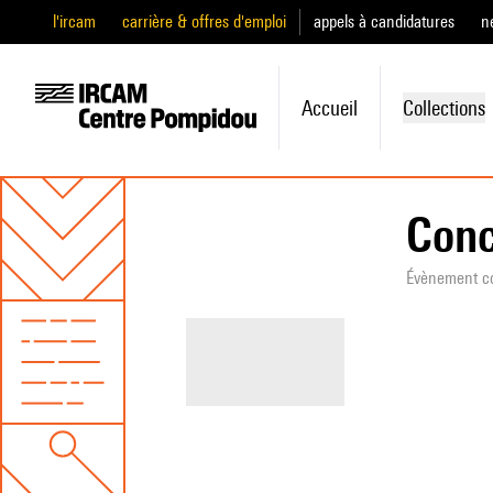
l'ircam
carrière & offres d'emploi
appels à candidatures
n
Accueil
Collections
Conc
Évènement c