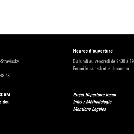
heures d'ouverture
r-Stravinsky
Du lundi au vendredi de 9h30 à 1
Fermé le samedi et le dimanche
 48 43
’IRCAM
Projet Répertoire Ircam
pidou
Infos / Méthodologie
Mentions Légales