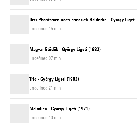
Drei Phantasien nach Friedrich Hölderlin - György Ligeti
undefined 15 min
Magyar Etüdök - György Ligeti (1983)
undefined 07 min
Trio - György Ligeti (1982)
undefined 21 min
Melodien - György Ligeti (1971)
undefined 10 min