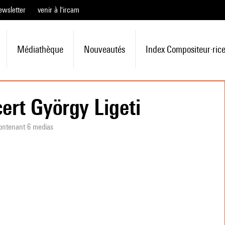
ewsletter
venir à l'ircam
Médiathèque
Nouveautés
Index Compositeur·ric
ert György Ligeti
ontenant 6 medias