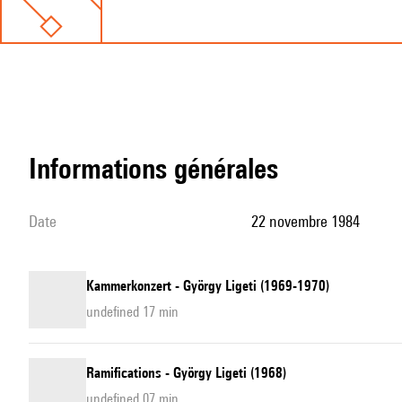
informations générales
date
22 novembre 1984
Kammerkonzert - György Ligeti (1969-1970)
undefined 17 min
Ramifications - György Ligeti (1968)
undefined 07 min