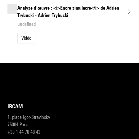
Analyse d'œuvre : <i>Encre simulacre</i> de Adrien
Trybucki - Adrien Trybucki
undefined
Vidéo
IRCAM
1, place Igor-Stravinsky
75004 Paris
+33 1 44 78 48 43