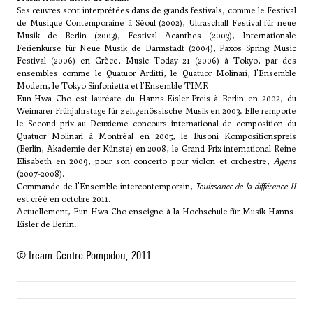
Ses œuvres sont interprétées dans de grands festivals, comme le Festival
de Musique Contemporaine à Séoul (2002), Ultraschall Festival für neue
Musik de Berlin (2003), Festival Acanthes (2003), Internationale
Ferienkurse für Neue Musik de Darmstadt (2004), Paxos Spring Music
Festival (2006) en Grèce, Music Today 21 (2006) à Tokyo, par des
ensembles comme le Quatuor Arditti, le Quatuor Molinari, l'Ensemble
Modern, le Tokyo Sinfonietta et l'Ensemble TIMF.
Eun-Hwa Cho est lauréate du Hanns-Eisler-Preis à Berlin en 2002, du
Weimarer Frühjahrstage für zeitgenössische Musik en 2003. Elle remporte
le Second prix au Deuxieme concours international de composition du
Quatuor Molinari à Montréal en 2005, le Busoni Kompositionspreis
(Berlin, Akademie der Künste) en 2008, le Grand Prix international Reine
Elisabeth en 2009, pour son concerto pour violon et orchestre,
Agens
(2007-2008).
Commande de l'Ensemble intercontemporain,
Jouissance de la différence II
est créé en octobre 2011.
Actuellement, Eun-Hwa Cho enseigne à la Hochschule für Musik Hanns-
Eisler de Berlin.
© Ircam-Centre Pompidou, 2011