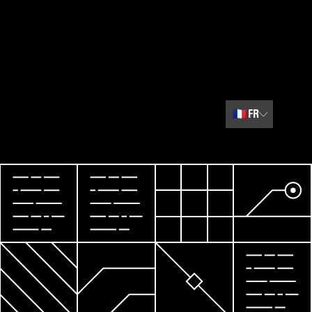
🇫🇷
FR