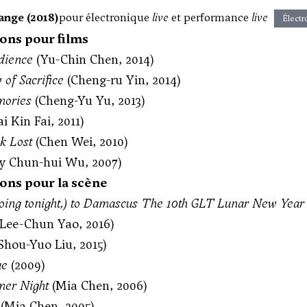
ange (2018)
pour électronique
live
et performance
live
Électr
ons pour films
dience
(Yu-Chin Chen, 2014)
 of Sacrifice
(Cheng-ru Yin, 2014)
mories
(Cheng-Yu Yu, 2013)
i Kin Fai, 2011)
k Lost
(Chen Wei, 2010)
y Chun-hui Wu, 2007)
ons pour la scène
oing tonight,) to Damascus The 10th GLT Lunar New Year
Lee-Chun Yao, 2016)
Shou-Yuo Liu, 2015)
ue
(2009)
mer Night
(Mia Chen, 2006)
(Mia Chen, 2005)