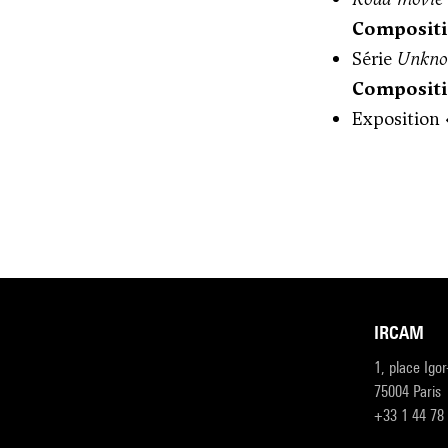
Compositio
Série
Unkno
Compositi
Exposition 
IRCAM
1, place Igo
75004 Paris
+33 1 44 78