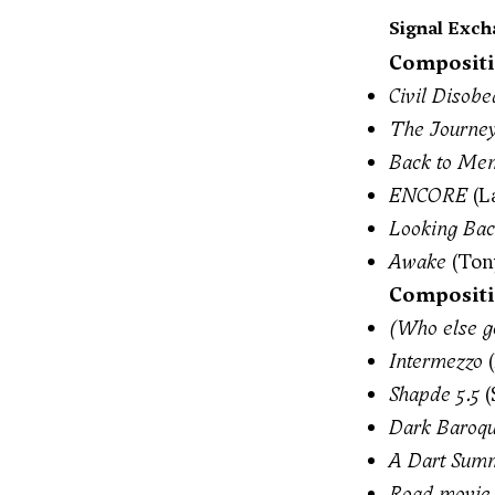
Signal Exch
Compositi
Civil Disobe
The Journey
Back to Me
ENCORE
(La
Looking Bac
Awake
(Ton
Compositi
(Who else g
Intermezzo
(
Shapde 5.5
(
Dark Baroq
A Dart Sum
Road movie