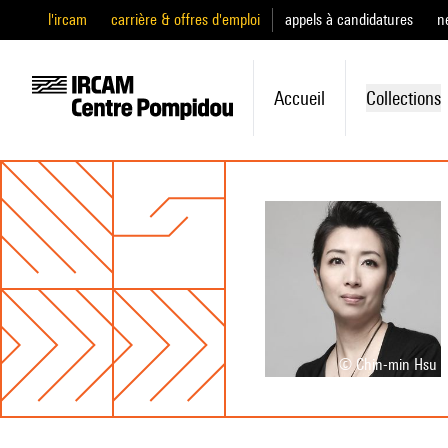
l'ircam
carrière & offres d'emploi
appels à candidatures
n
Accueil
Collections
© Chin-min Hsu