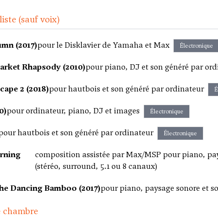
iste (sauf voix)
umn (2017)
pour le Disklavier de Yamaha et Max
Électronique
arket Rhapsody (2010)
pour piano, DJ et son généré par ord
cape 2 (2018)
pour hautbois et son généré par ordinateur
É
0)
pour ordinateur, piano, DJ et images
Électronique
pour hautbois et son généré par ordinateur
Électronique
rning
composition assistée par Max/MSP pour piano, pay
(stéréo, surround, 5.1 ou 8 canaux)
he Dancing Bamboo (2017)
pour piano, paysage sonore et s
e chambre