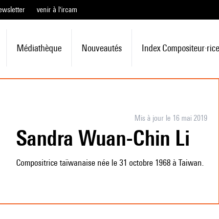
ewsletter
venir à l'ircam
Médiathèque
Nouveautés
Index Compositeur·ric
Mis à jour le 16 mai 2019
Sandra Wuan-Chin Li
Compositrice taïwanaise née le 31 octobre 1968 à Taiwan.