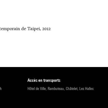
temporain de Taipei, 2012
accès en transports
9h
Hôtel de Ville, Rambuteau, Châtelet, Les Halles