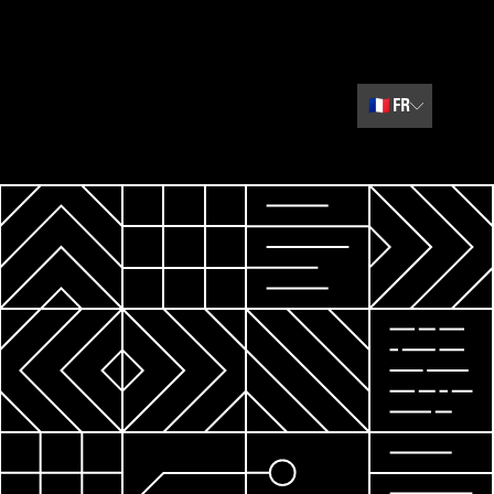
🇫🇷
FR