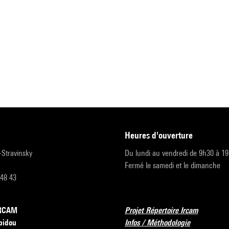
heures d'ouverture
r-Stravinsky
Du lundi au vendredi de 9h30 à 1
Fermé le samedi et le dimanche
 48 43
’IRCAM
Projet Répertoire Ircam
pidou
Infos / Méthodologie