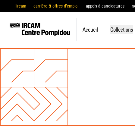
l'ircam
carrière & offres d'emploi
appels à candidatures
n
Accueil
Collections