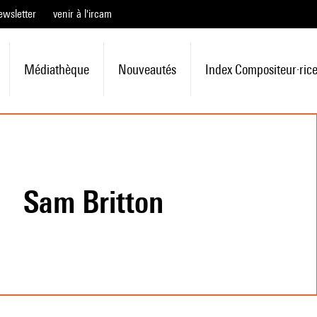
ewsletter
venir à l'ircam
Médiathèque
Nouveautés
Index Compositeur·ric
Sam Britton