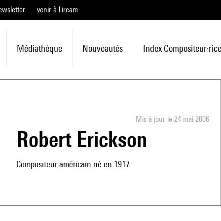
ewsletter
venir à l'ircam
Médiathèque
Nouveautés
Index Compositeur·ric
Mis à jour le 24 mai 2006
Robert Erickson
Compositeur américain né en 1917