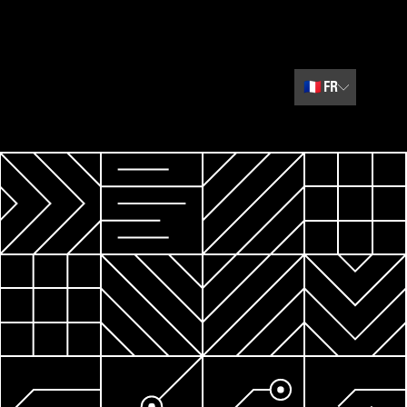
🇫🇷
FR