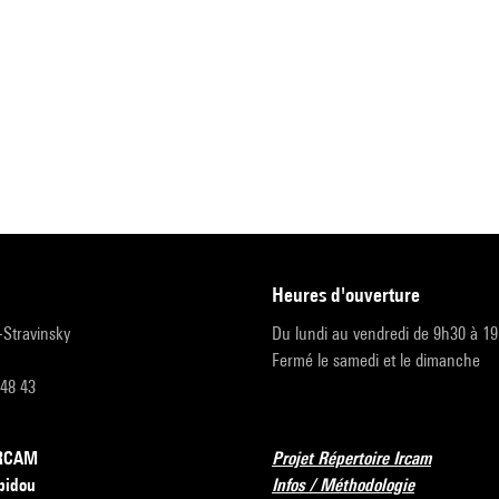
heures d'ouverture
r-Stravinsky
Du lundi au vendredi de 9h30 à 1
Fermé le samedi et le dimanche
 48 43
’IRCAM
Projet Répertoire Ircam
pidou
Infos / Méthodologie