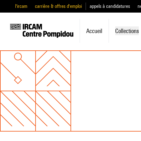
l'ircam
carrière & offres d'emploi
appels à candidatures
n
Accueil
Collections