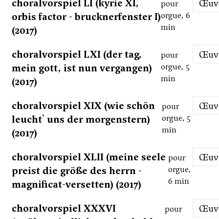
choralvorspiel LI (kyrie XI,
Œu
pour
orbis factor - brucknerfenster I)
orgue, 6
min
(2017)
choralvorspiel LXI (der tag,
Œu
pour
mein gott, ist nun vergangen)
orgue, 5
min
(2017)
choralvorspiel XIX (wie schön
Œu
pour
leucht' uns der morgenstern)
orgue, 5
min
(2017)
choralvorspiel XLII (meine seele
Œu
pour
preist die größe des herrn -
orgue,
6 min
magnificat-versetten) (2017)
choralvorspiel XXXVI
Œu
pour