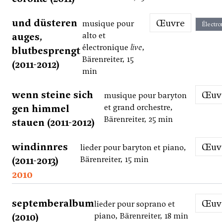
und düsteren
Œuvre
musique pour
Électro
auges,
alto et
électronique
live
,
blutbesprengt
Bärenreiter, 15
(2011-2012)
min
wenn steine sich
Œu
musique pour baryton
gen himmel
et grand orchestre,
Bärenreiter, 25 min
stauen (2011-2012)
windinnres
Œu
lieder pour baryton et piano,
(2011-2013)
Bärenreiter, 15 min
2010
septemberalbum
Œu
lieder pour soprano et
(2010)
piano, Bärenreiter, 18 min