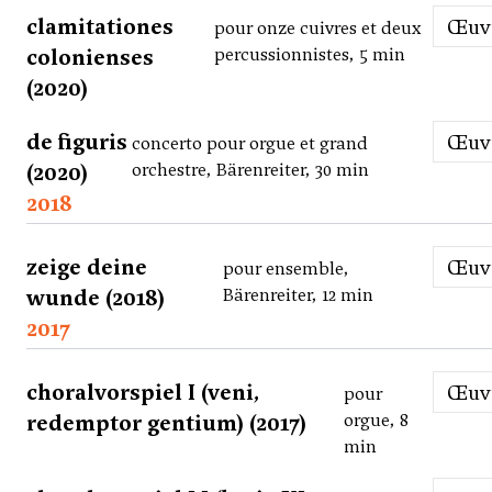
clamitationes
Œu
pour onze cuivres et deux
colonienses
percussionnistes, 5 min
(2020)
de figuris
Œu
concerto pour orgue et grand
(2020)
orchestre, Bärenreiter, 30 min
2018
zeige deine
Œu
pour ensemble,
wunde (2018)
Bärenreiter, 12 min
2017
choralvorspiel I (veni,
Œu
pour
redemptor gentium) (2017)
orgue, 8
min