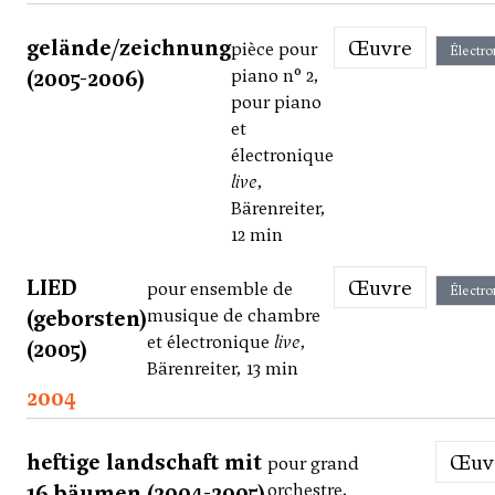
gelände/zeichnung
Œuvre
pièce pour
Électro
(2005-2006)
piano n° 2,
pour piano
et
électronique
live
,
Bärenreiter,
12 min
LIED
Œuvre
pour ensemble de
Électro
(geborsten)
musique de chambre
et électronique
live
,
(2005)
Bärenreiter, 13 min
2004
heftige landschaft mit
Œu
pour grand
16 bäumen (2004-2005)
orchestre,