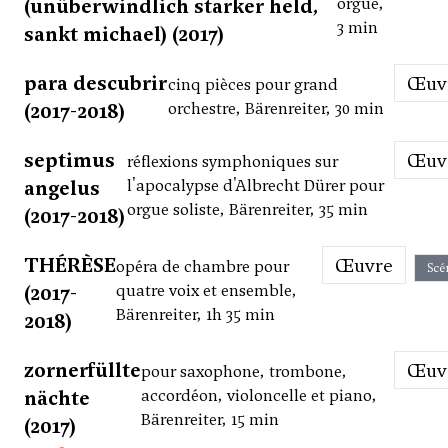
(unüberwindlich starker held,
orgue,
3 min
sankt michael) (2017)
para descubrir
Œu
cinq pièces pour grand
(2017-2018)
orchestre, Bärenreiter, 30 min
septimus
Œu
réflexions symphoniques sur
angelus
l'apocalypse d'Albrecht Dürer pour
orgue soliste, Bärenreiter, 35 min
(2017-2018)
THÉRÈSE
Œuvre
opéra de chambre pour
Scé
(2017-
quatre voix et ensemble,
Bärenreiter, 1h 35 min
2018)
zornerfüllte
Œu
pour saxophone, trombone,
nächte
accordéon, violoncelle et piano,
Bärenreiter, 15 min
(2017)