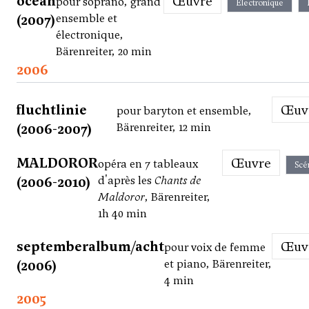
océan
Œuvre
pour soprano, grand
Électronique
(2007)
ensemble et
électronique,
Bärenreiter, 20 min
2006
fluchtlinie
Œu
pour baryton et ensemble,
(2006-2007)
Bärenreiter, 12 min
MALDOROR
Œuvre
opéra en 7 tableaux
Scé
(2006-2010)
d'après les
Chants de
Maldoror
, Bärenreiter,
1h 40 min
septemberalbum/acht
Œu
pour voix de femme
(2006)
et piano, Bärenreiter,
4 min
2005