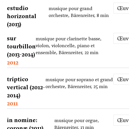
estudio
Œu
musique pour grand
horizontal
orchestre, Bärenreiter, 8 min
(2013)
sur
Œu
musique pour clarinette basse,
tourbillon
violon, violoncelle, piano et
ensemble, Bärenreiter, 22 min
(2013-2014)
2012
tríptico
Œu
musique pour soprano et grand
vertical (2012-
orchestre, Bärenreiter, 25 min
2014)
2011
in nomine:
Œu
musique pour orgue,
coronæ (2011)
Bärenreiter, 13 min