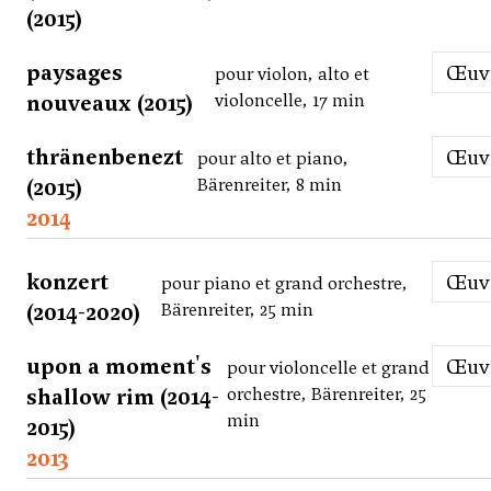
(2015)
paysages
Œu
pour violon, alto et
nouveaux (2015)
violoncelle, 17 min
thränenbenezt
Œu
pour alto et piano,
(2015)
Bärenreiter, 8 min
2014
konzert
Œu
pour piano et grand orchestre,
(2014-2020)
Bärenreiter, 25 min
upon a moment's
Œu
pour violoncelle et grand
shallow rim (2014-
orchestre, Bärenreiter, 25
min
2015)
2013