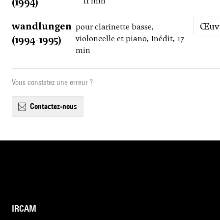
(1994)
11 min
wandlungen
Œu
pour clarinette basse,
(1994-1995)
violoncelle et piano, Inédit, 17
min
Vous constatez une erreur ?
contactez-nous
IRCAM