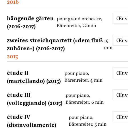
2016
hängende gärten
Œu
pour grand orchestre,
(2016-2017)
Bärenreiter, 22 min
zweites streichquartett (»dem fluß
Œu
15
zuhören«) (2016-2017)
min
2015
étude II
Œu
pour piano,
(martellando) (2015)
Bärenreiter, 4 min
étude III
Œu
pour piano,
(volteggiando) (2015)
Bärenreiter, 6 min
étude IV
Œu
pour piano,
(disinvoltamente)
Bärenreiter, 5 min