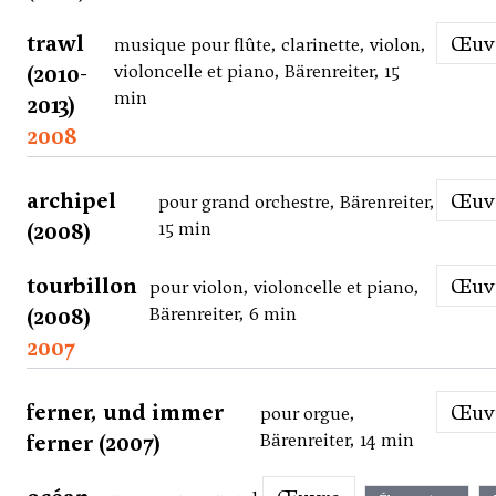
trawl
Œu
musique pour flûte, clarinette, violon,
(2010-
violoncelle et piano, Bärenreiter, 15
min
2013)
2008
archipel
Œu
pour grand orchestre, Bärenreiter,
(2008)
15 min
tourbillon
Œu
pour violon, violoncelle et piano,
(2008)
Bärenreiter, 6 min
2007
ferner, und immer
Œu
pour orgue,
ferner (2007)
Bärenreiter, 14 min