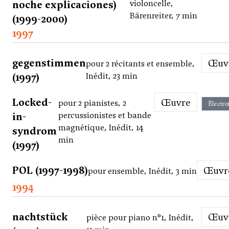
noche explicaciones)
violoncelle,
Bärenreiter, 7 min
(1999-2000)
1997
gegenstimmen
Œu
pour 2 récitants et ensemble,
(1997)
Inédit, 23 min
Locked-
Œuvre
pour 2 pianistes, 2
Électro
in-
percussionistes et bande
magnétique, Inédit, 14
syndrom
min
(1997)
POL (1997-1998)
Œuv
pour ensemble, Inédit, 3 min
1994
nachtstück
Œu
pièce pour piano n°1, Inédit,