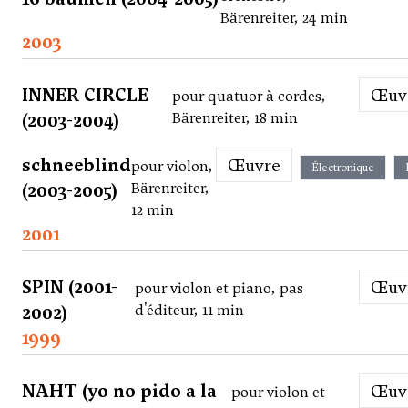
Bärenreiter, 24 min
2003
INNER CIRCLE
Œu
pour quatuor à cordes,
(2003-2004)
Bärenreiter, 18 min
schneeblind
Œuvre
pour violon,
Électronique
(2003-2005)
Bärenreiter,
12 min
2001
SPIN (2001-
Œu
pour violon et piano, pas
2002)
d'éditeur, 11 min
1999
NAHT (yo no pido a la
Œu
pour violon et