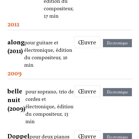
édition du
compositeur,
17 min
2011
along
Œuvre
pour guitare et
Électronique
(2011)
électronique, édition
du compositeur, 10
min
2009
belle
Œuvre
pour soprano, trio de
Électronique
nuit
cordes et
électronique, édition
(2009)
du compositeur, 13
min
Doppel
Œuvre
pour deux pianos
Électronique