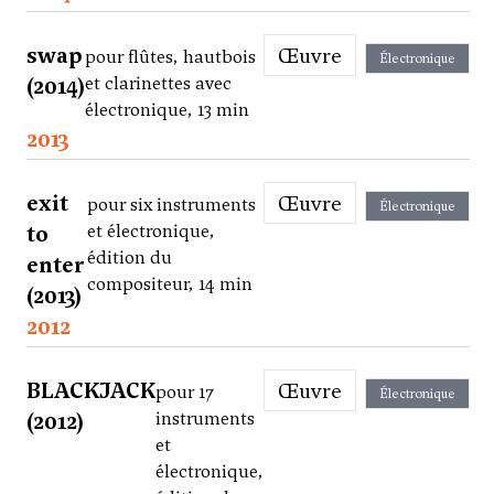
swap
Œuvre
pour flûtes, hautbois
Électronique
(2014)
et clarinettes avec
électronique, 13 min
2013
exit
Œuvre
pour six instruments
Électronique
to
et électronique,
édition du
enter
compositeur, 14 min
(2013)
2012
BLACKJACK
Œuvre
pour 17
Électronique
(2012)
instruments
et
électronique,