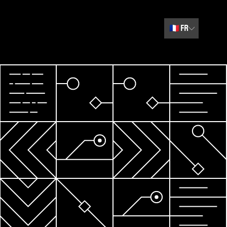
🇫🇷
FR