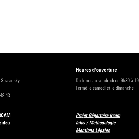
heures d'ouverture
r-Stravinsky
Du lundi au vendredi de 9h30 à 1
Fermé le samedi et le dimanche
 48 43
’IRCAM
Projet Répertoire Ircam
pidou
Infos / Méthodologie
Mentions Légales