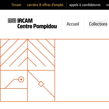
l'ircam
carrière & offres d'emploi
appels à candidatures
n
Accueil
Collections