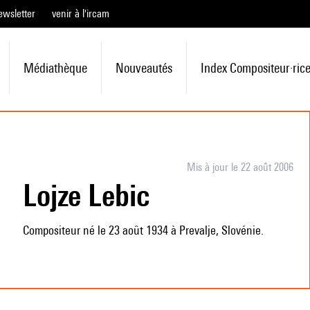
ewsletter
venir à l'ircam
Médiathèque
Nouveautés
Index Compositeur·ric
Mis à jour le 22 août 2006
Lojze Lebic
Compositeur né le 23 août 1934 à Prevalje, Slovénie.