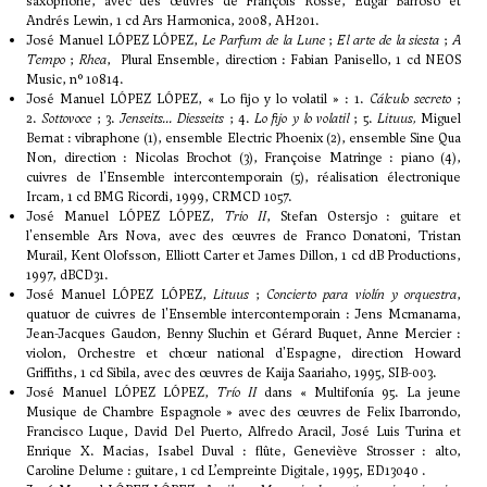
saxophone, avec des œuvres de François Rossé, Edgar Barroso et
Andrés Lewin, 1 cd Ars Harmonica, 2008, AH201.
José Manuel LÓPEZ LÓPEZ,
Le Parfum de la Lune
;
El arte de la siesta
;
A
Tempo
;
Rhea
, Plural Ensemble, direction : Fabian Panisello, 1 cd NEOS
Music, n° 10814.
José Manuel LÓPEZ LÓPEZ, « Lo fijo y lo volatil » : 1.
Cálculo secreto
;
2.
Sottovoce
; 3.
Jenseits... Diesseits
; 4.
Lo fijo y lo volatil
; 5.
Lituus,
Miguel
Bernat : vibraphone (1), ensemble Electric Phoenix (2), ensemble Sine Qua
Non, direction : Nicolas Brochot (3), Françoise Matringe : piano (4),
cuivres de l'Ensemble intercontemporain (5), réalisation électronique
Ircam, 1 cd BMG Ricordi, 1999, CRMCD 1057.
José Manuel LÓPEZ LÓPEZ,
Trio II
, Stefan Ostersjo : guitare et
l'ensemble Ars Nova, avec des œuvres de Franco Donatoni, Tristan
Murail, Kent Olofsson, Elliott Carter et James Dillon, 1 cd dB Productions,
1997, dBCD31.
José Manuel LÓPEZ LÓPEZ,
Lituus
;
Concierto para violín y orquestra
,
quatuor de cuivres de l'Ensemble intercontemporain : Jens Mcmanama,
Jean-Jacques Gaudon, Benny Sluchin et Gérard Buquet, Anne Mercier :
violon, Orchestre et chœur national d'Espagne, direction Howard
Griffiths, 1 cd Sibila, avec des œuvres de Kaija Saariaho, 1995, SIB-003.
José Manuel LÓPEZ LÓPEZ,
Trío II
dans « Multifonía 95. La jeune
Musique de Chambre Espagnole » avec des œuvres de Felix Ibarrondo,
Francisco Luque, David Del Puerto, Alfredo Aracil, José Luis Turina et
Enrique X. Macias, Isabel Duval : flûte, Geneviève Strosser : alto,
Caroline Delume : guitare, 1 cd L’empreinte Digitale, 1995, ED13040 .