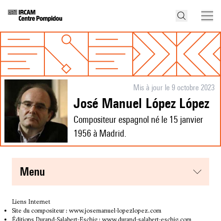
Mis à jour le 9 octobre 2023
José Manuel López López
Compositeur espagnol né le 15 janvier
1956 à Madrid.
menu
Liens Internet
Site du compositeur :
www.josemanuel-lopezlopez.com
Éditions Durand-Salabert-Eschig :
www.durand-salabert-eschig.com