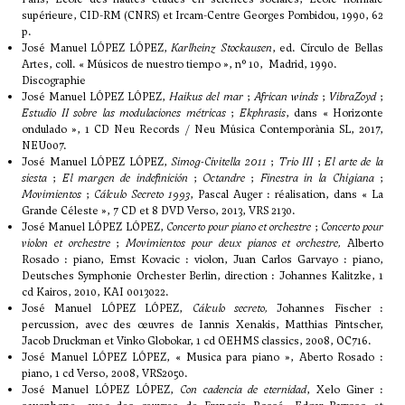
supérieure, CID-RM (CNRS) et Ircam-Centre Georges Pombidou, 1990, 62
p.
José Manuel LÓPEZ LÓPEZ,
Karlheinz Stockausen
, ed. Círculo de Bellas
Artes, coll. « Músicos de nuestro tiempo », n° 10, Madrid, 1990.
Discographie
José Manuel LÓPEZ LÓPEZ,
Haikus del mar
;
African winds
;
VibraZoyd
;
Estudio II sobre las modulaciones métricas
;
Ekphrasis
, dans « Horizonte
ondulado », 1 CD Neu Records / Neu Música Contemporània SL, 2017,
NEU007.
José Manuel LÓPEZ LÓPEZ,
Simog-Civitella 2011
;
Trio III
;
El arte de la
siesta
;
El margen de indefinición
;
Octandre
;
Finestra in la Chigiana
;
Movimientos
;
Cálculo Secreto 1993
, Pascal Auger : réalisation, dans « La
Grande Céleste », 7 CD et 8 DVD Verso, 2013, VRS 2130.
José Manuel LÓPEZ LÓPEZ,
Concerto pour piano et orchestre
;
Concerto pour
violon et orchestre
;
Movimientos pour deux pianos et orchestre,
Alberto
Rosado : piano, Ernst Kovacic : violon, Juan Carlos Garvayo : piano,
Deutsches Symphonie Orchester Berlin, direction : Johannes Kalitzke, 1
cd Kairos, 2010, KAI 0013022.
José Manuel LÓPEZ LÓPEZ,
Cálculo secreto,
Johannes Fischer :
percussion, avec des œuvres de Iannis Xenakis, Matthias Pintscher,
Jacob Druckman et Vinko Globokar, 1 cd OEHMS classics, 2008, OC716.
José Manuel LÓPEZ LÓPEZ, « Musica para piano », Aberto Rosado :
piano, 1 cd Verso, 2008, VRS2050.
José Manuel LÓPEZ LÓPEZ,
Con cadencia de eternidad
, Xelo Giner :