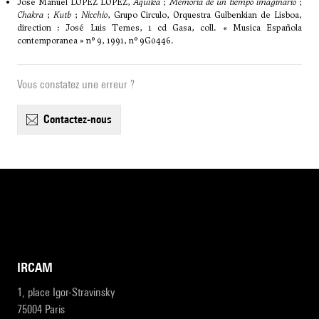
José Manuel LÓPEZ LÓPEZ,
Aquilea
;
Memoria de un tiempo imaginario
;
Chakra
;
Kutb
;
Nicchio
, Grupo Circulo, Orquestra Gulbenkian de Lisboa,
direction : José Luis Temes, 1 cd Gasa, coll. « Musica Española
contemporanea » n° 9, 1991, n° 9G0446.
Vous constatez une erreur ?
contactez-nous
IRCAM
1, place Igor-Stravinsky
75004 Paris