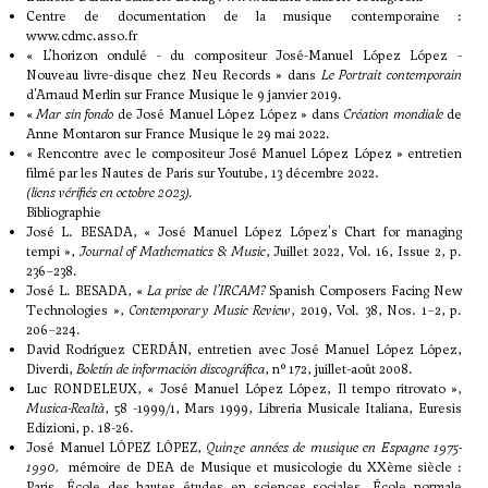
Centre de documentation de la musique contemporaine :
www.cdmc.asso.fr
«
L’horizon ondulé - du compositeur José-Manuel López López -
Nouveau livre-disque chez Neu Records
» dans
Le Portrait contemporain
d'Arnaud Merlin sur France Musique le 9 janvier 2019.
«
Mar sin fondo
de José Manuel López López
» dans
Création mondiale
de
Anne Montaron sur France Musique le 29 mai 2022.
«
Rencontre avec le compositeur José Manuel López López
» entretien
filmé par les Nautes de Paris sur Youtube, 13 décembre 2022.
(liens vérifiés en octobre 2023).
Bibliographie
José L. BESADA, « José Manuel López López's Chart for managing
tempi »,
Journal of Mathematics & Music
, Juillet 2022, Vol. 16, Issue 2, p.
236–238.
José L. BESADA, «
La prise de l’IRCAM?
Spanish Composers Facing New
Technologies »,
Contemporary Music Review
, 2019, Vol. 38, Nos. 1–2, p.
206–224.
David Rodríguez CERDÁN, entretien avec José Manuel López López,
Diverdi,
Boletín de información discográfica
, n° 172, juillet-août 2008.
Luc RONDELEUX, « José Manuel López López, Il tempo ritrovato »,
Musica-Realtà
, 58 -1999/1, Mars 1999, Libreria Musicale Italiana, Euresis
Edizioni, p. 18-26.
José Manuel LÓPEZ LÓPEZ,
Quinze années de musique en Espagne 1975-
1990,
mémoire de DEA de Musique et musicologie du XXème siècle :
Paris, École des hautes études en sciences sociales, École normale