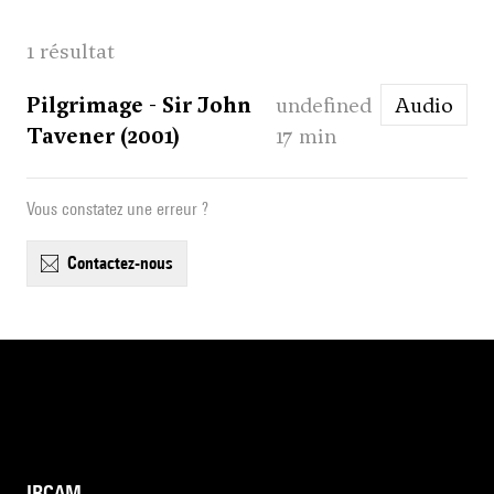
1 résultat
Pilgrimage - Sir John
undefined
Audio
Tavener (2001)
17 min
Vous constatez une erreur ?
contactez-nous
IRCAM