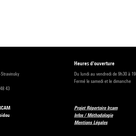
heures d'ouverture
r-Stravinsky
Du lundi au vendredi de 9h30 à 1
Fermé le samedi et le dimanche
 48 43
’IRCAM
Projet Répertoire Ircam
pidou
Infos / Méthodologie
Mentions Légales