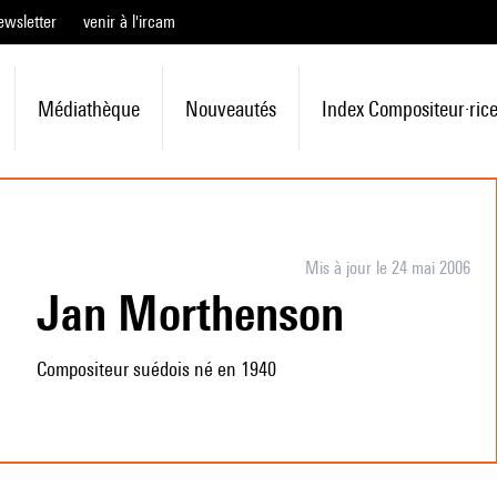
ewsletter
venir à l'ircam
Médiathèque
Nouveautés
Index Compositeur·ric
Mis à jour le 24 mai 2006
Jan Morthenson
Compositeur suédois né en 1940