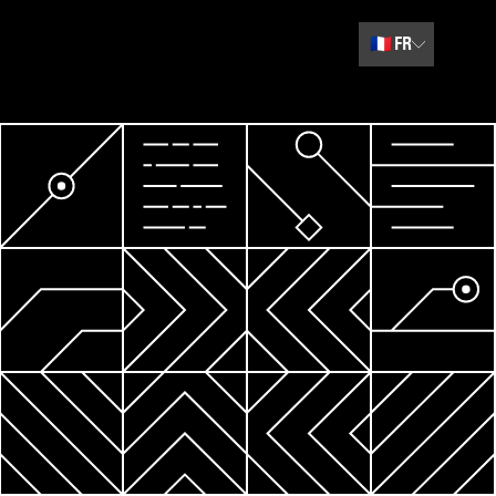
🇫🇷
FR