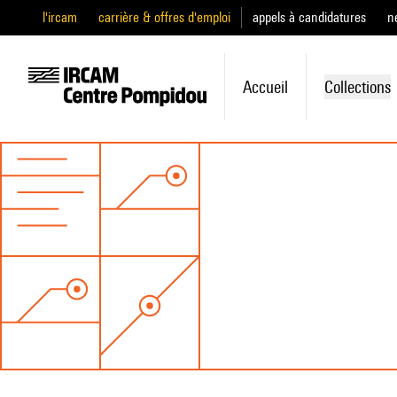
l'ircam
carrière & offres d'emploi
appels à candidatures
n
Accueil
Collections