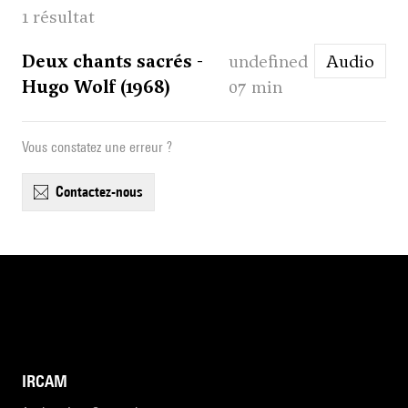
1 résultat
Deux chants sacrés -
undefined
Audio
Hugo Wolf (1968)
07 min
Vous constatez une erreur ?
contactez-nous
IRCAM