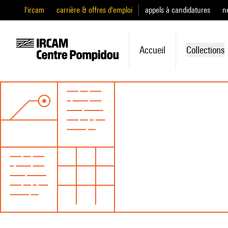
l'ircam
carrière & offres d'emploi
appels à candidatures
n
Accueil
Collections