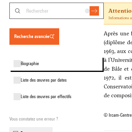
Attenti
Informations an
Après une f
recherche avancée
(diplôme de
1963, aux c
à l'Univers
biographie
de Bâle et 
1972, il e
liste des œuvres par dates
Conservatoi
de composit
liste des œuvres par effectifs
© Ircam-Centre
Vous constatez une erreur ?