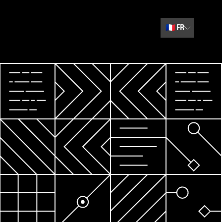
🇫🇷
FR