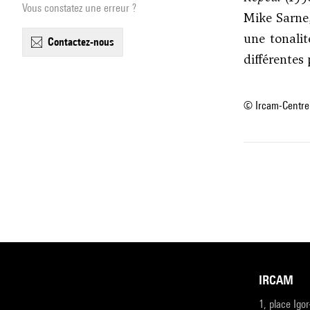
Vous constatez une erreur ?
Mike Sarne,
une tonalit
contactez-nous
différentes
© Ircam-Centre
IRCAM
1, place Igo