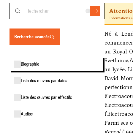
Attenti
Informations an
Né à Londr
recherche avancée
commencent 
au Royal Op
Svetlanov.A
biographie
au lycée. L
David Morri
liste des œuvres par dates
perfection
électroaco
liste des œuvres par effectifs
électroaco
l'Electroac
audios
Parmi ses o
Repeal
(199