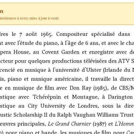
on
térieures à 2002: mise à jour à venir
es le 7 août 1965. Compositeur spécialisé dans 
avec l'étude du piano, à l'âge de 6 ans, et avec le chan
era House, au Covent Garden et enregistre avec des 
cteur pour quelques productions télévisées des ATV Stu
icencié en musique à l'université d'Ulster (Irlande du
s, piano et musique américaine, il travaille la direc
ne en musique de film avec Don Ray (1985), de CBS/
ustique avec Tchérépnin et Montague, à Darington 
ustique au City University de Londres, sous la di
oustic Scholarship II du Ralph Vaughan Williams Trust
euvres principales,
Le Grand Charnier
(1987) et
L'Homme
0) pour piano et bande, les musiques de film pour
Ca