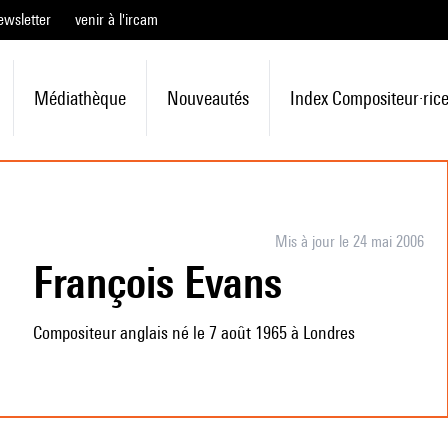
ewsletter
venir à l'ircam
Médiathèque
Nouveautés
Index Compositeur·ric
Mis à jour le 24 mai 2006
François Evans
Compositeur anglais né le 7 août 1965 à Londres