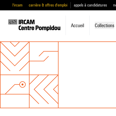
l'ircam
carrière & offres d'emploi
appels à candidatures
n
Accueil
Collections