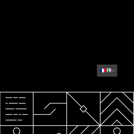
🇫🇷
FR