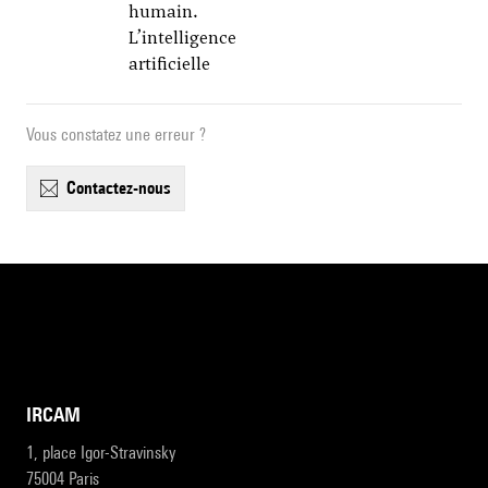
humain.
L’intelligence
artificielle
Vous constatez une erreur ?
contactez-nous
IRCAM
1, place Igor-Stravinsky
75004 Paris