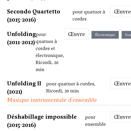
Secondo Quartetto
Œuvre
pour quatuor à
(2015-2016)
cordes
Unfolding
Œuvre
pour
Électronique
Irc
(2011-2012)
quatuor à
cordes et
électronique,
Ricordi, 20
min
Unfolding II
Œuvre
pour quatuor à cordes,
(2021)
Ricordi, 20 min
Musique instrumentale d'ensemble
Déshabillage impossible
Œuvre
pour
(2015-2016)
ensemble