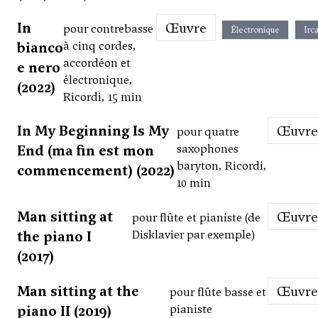
In
Œuvre
pour contrebasse
Électronique
Irc
bianco
à cinq cordes,
accordéon et
e nero
électronique,
(2022)
Ricordi, 15 min
In My Beginning Is My
Œuvre
pour quatre
End (ma fin est mon
saxophones
baryton, Ricordi,
commencement) (2022)
10 min
Man sitting at
Œuvre
pour flûte et pianiste (de
the piano I
Disklavier par exemple)
(2017)
Man sitting at the
Œuvre
pour flûte basse et
piano II (2019)
pianiste