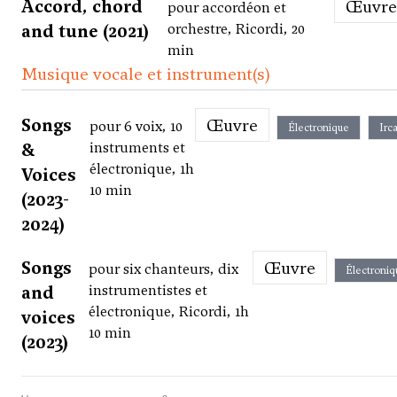
Accord, chord
Œuvre
pour accordéon et
and tune (2021)
orchestre, Ricordi, 20
min
Musique vocale et instrument(s)
Songs
Œuvre
pour 6 voix, 10
Électronique
Irc
&
instruments et
électronique, 1h
Voices
10 min
(2023-
2024)
Songs
Œuvre
pour six chanteurs, dix
Électroniq
and
instrumentistes et
électronique, Ricordi, 1h
voices
10 min
(2023)